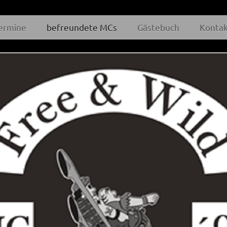
ermine
befreundete MCs
Gästebuch
Kontak